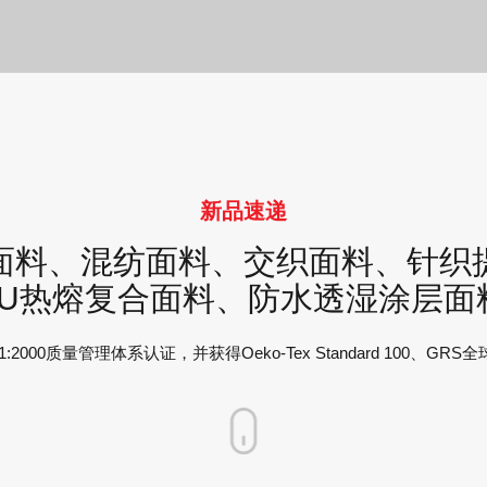
新品速递
面料、混纺面料、交织面料、针织
PU热熔复合面料、防水透湿涂层
01:2000质量管理体系认证，并获得Oeko-Tex Standard 100、GR