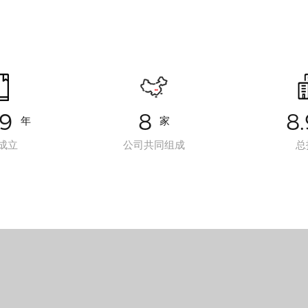
99
8
8.
年
家
成立
公司共同组成
总