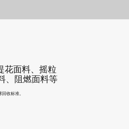
提花面料、摇粒
面料、阻燃面料等
S全球回收标准。