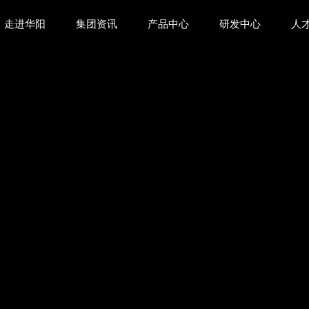
走进华阳
集团资讯
产品中心
研发中心
人
产品中心
研发中心
Products
R&D
高端专业户外类
研发中心
特种安全防护类
军警类
生物绒
防疫物资
最新产品