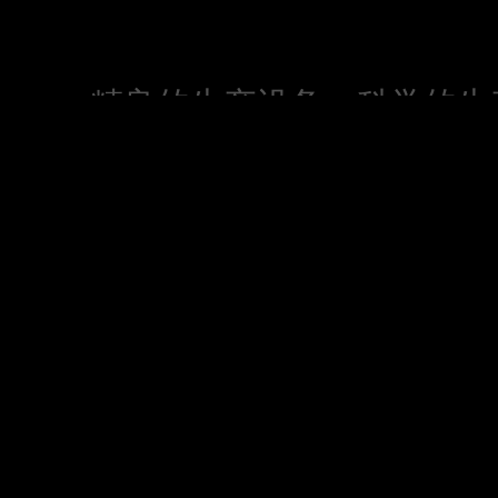
精良的生产设备、科学的生
管理体系，是我们不断提高
——— 华阳集团