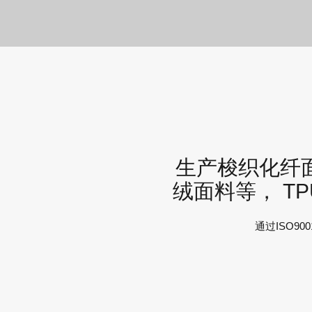
生产梭织化纤
绒面料等， T
通过ISO90